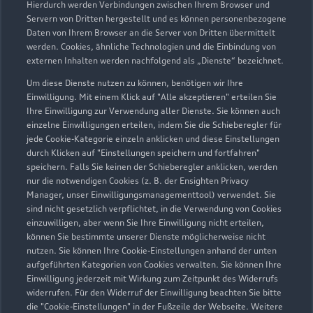
Hierdurch werden Verbindungen zwischen Ihrem Browser und
Servern von Dritten hergestellt und es können personenbezogene
Daten von Ihrem Browser an die Server von Dritten übermittelt
Wir beraten Sie gerne
werden. Cookies, ähnliche Technologien und die Einbindung von
externen Inhalten werden nachfolgend als „Dienste“ bezeichnet.
Hier finden Sie die passenden Ansprechpartnerinnen
Um diese Dienste nutzen zu können, benötigen wir Ihre
und Ansprechpartner.
Einwilligung. Mit einem Klick auf "Alle akzeptieren" erteilen Sie
Ihre Einwilligung zur Verwendung aller Dienste. Sie können auch
einzelne Einwilligungen erteilen, indem Sie die Schieberegler für
Zur Teamübersicht
jede Cookie-Kategorie einzeln anklicken und diese Einstellungen
durch Klicken auf "Einstellungen speichern und fortfahren"
speichern. Falls Sie keinen der Schieberegler anklicken, werden
nur die notwendigen Cookies (z. B. der Ensighten Privacy
Manager, unser Einwilligungsmanagementtool) verwendet. Sie
sind nicht gesetzlich verpflichtet, in die Verwendung von Cookies
einzuwilligen, aber wenn Sie Ihre Einwilligung nicht erteilen,
können Sie bestimmte unserer Dienste möglicherweise nicht
nutzen. Sie können Ihre Cookie-Einstellungen anhand der unten
Serviceberater kontaktieren
aufgeführten Kategorien von Cookies verwalten. Sie können Ihre
Einwilligung jederzeit mit Wirkung zum Zeitpunkt des Widerrufs
widerrufen. Für den Widerruf der Einwilligung beachten Sie bitte
die "Cookie-Einstellungen" in der Fußzeile der Webseite. Weitere