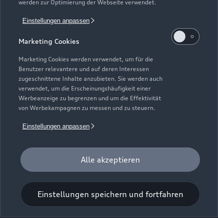
werden zur Optimierung der Webseite verwendet.
Einstellungen anpassen
Industriestraße 1
Marketing Cookies
56288 Kastellaun
Marketing Cookies werden verwendet, um für die
06762 93330
Benutzer relevantere und auf deren Interessen
zugeschnittene Inhalte anzubieten. Sie werden auch
verwendet, um die Erscheinungshäufigkeit einer
ServiceInfo.Kast@scherer-gruppe.de
Werbeanzeige zu begrenzen und um die Effektivität
von Werbekampagnen zu messen und zu steuern.
Kontaktdaten herunterladen
Einstellungen anpassen
Alle akzeptieren
Öffnungszeiten
Einstellungen speichern und fortfahren
Service
Geschlossen
,
öffnet am
Donnerstag